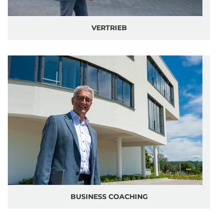
KOMPETENZEN
VERTRIEB
LEADERSHIP
VERTRIEB
BUSINESS COACHING
STÄRKEN STÄRKEN
SPORT MENTAL
REFERENZEN
KONTAKT
BUSINESS COACHING